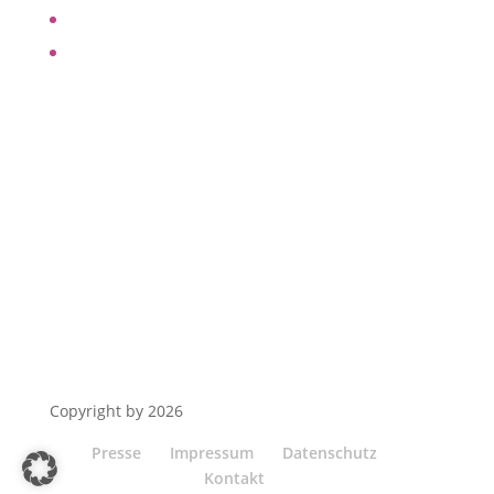
Hilfe finden
„Raum für Trauer“
Telefon
Email
+49 7162 16 1345
info@trauer-now.de
Social
Copyright by 2026
Presse
Impressum
Datenschutz
Kontakt