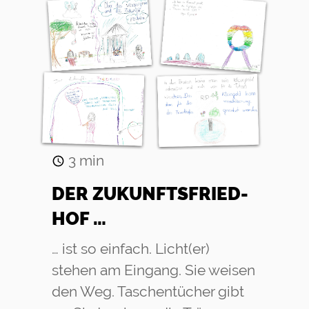
3
min
DER ZU­KUNFTS­FRIED­
HOF …
… ist so einfach. Licht(er)
stehen am Eingang. Sie weisen
den Weg. Taschentücher gibt