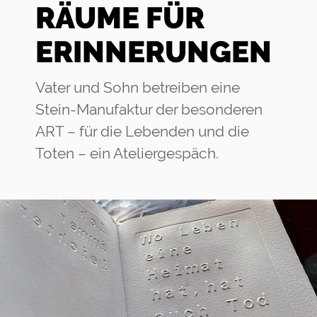
RÄUME FÜR
ERINNERUNGEN
Vater und Sohn betreiben eine
Stein-Manufaktur der besonderen
ART – für die Lebenden und die
Toten – ein Ateliergespäch.