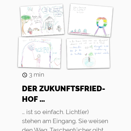
3
min
DER ZU­KUNFTS­FRIED­
HOF …
… ist so einfach. Licht(er)
stehen am Eingang. Sie weisen
den Weg. Taschentücher gibt