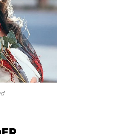
nd
DER