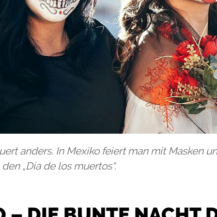
auert anders. In Mexiko feiert man mit Masken u
den „Día de los muertos“.
 – DIE BUNTE NACHT 