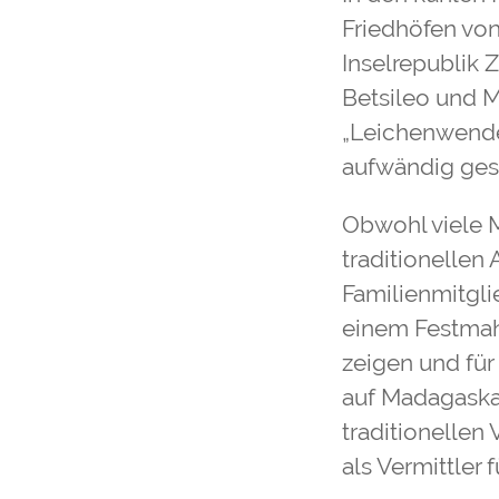
Friedhöfen vo
Inselrepublik Z
Betsileo und M
„Leichenwende“
aufwändig gest
Obwohl viele 
traditionellen
Familienmitgl
einem Festmah
zeigen und für 
auf Madagask
traditionellen
als Vermittler 