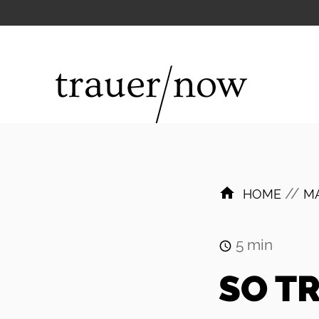
//
HOME
M
5
min
SO T