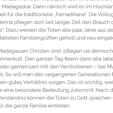
n Madagaskar. Dann nämlich wird es im Hochla
eit für die traditionelle „Famadihana“. Die Volk
erina pflegen dort seit langer Zeit den Brauch 
. Dazu werden die Toten alle paar Jahre aus de
alteten Familiengrüften geholt und neu eingek
Madegassen Christen sind, pflegen sie dennoc
 Ahnenkult. Den ganzen Tag feiern dann alle le
ieder gemeinsam mit den Verstorbenen – bei Mu
l. So will man den vergangenen Generationen
ein gutes Verhältnis sorgen. Das ist wichtig, w
ar eine besondere Bedeutung zukommt: Nach 
 Verständnis können die Toten zu Gott spreche
für die ganze Familie eintreten.