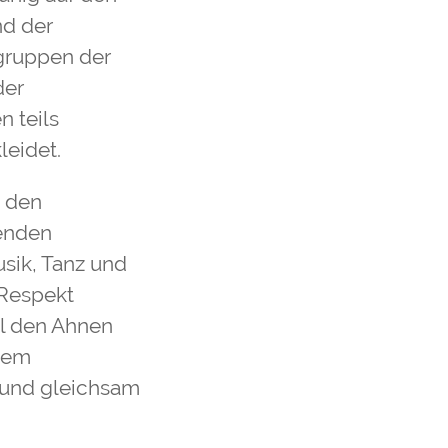
nd der
sgruppen der
der
n teils
leidet.
h den
benden
sik, Tanz und
 Respekt
eil den Ahnen
dem
n und gleichsam