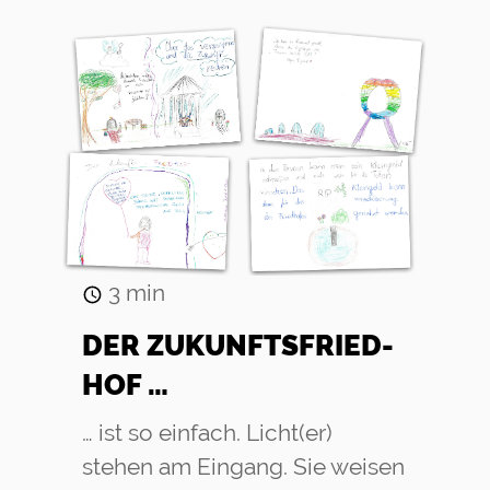
3
min
DER ZU­KUNFTS­FRIED­
HOF …
… ist so einfach. Licht(er)
stehen am Eingang. Sie weisen