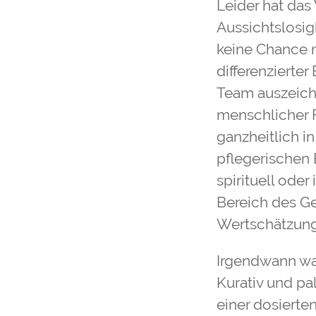
Leider hat das
Aussichtslosigk
keine Chance m
differenzierte
Team auszeich
menschlicher 
ganzheitlich i
pflegerischen 
spirituell ode
Bereich des Ge
Wertschätzung 
Irgendwann war
Kurativ und pa
einer dosiert