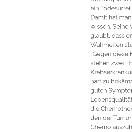
ein Todesurtei
Damit hat man 
wissen. Seine 
glaubt, dass er
Wahrheiten st
„Gegen diese K
stehen zwei T
Krebserkranku
hart zu bekämp
guten Symptom
Lebensqualität 
die Chemothera
den der Tumor 
Chemo auszuha