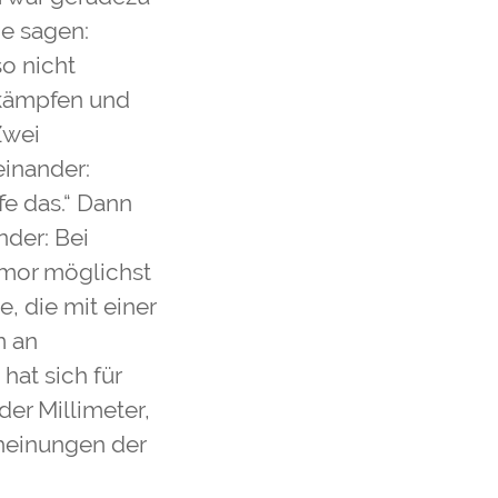
ne sagen:
o nicht
n kämpfen und
Zwei
inander:
fe das.“ Dann
der: Bei
mor möglichst
, die mit einer
m an
hat sich für
der Millimeter,
cheinungen der