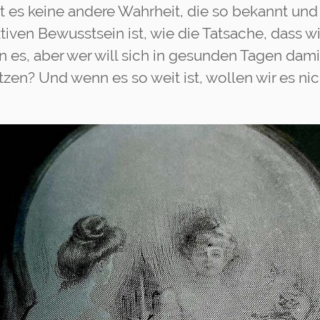
t es keine andere Wahrheit, die so bekannt und 
iven Bewusstsein ist, wie die Tatsache, dass wi
en es, aber wer will sich in gesunden Tagen dami
zen? Und wenn es so weit ist, wollen wir es ni