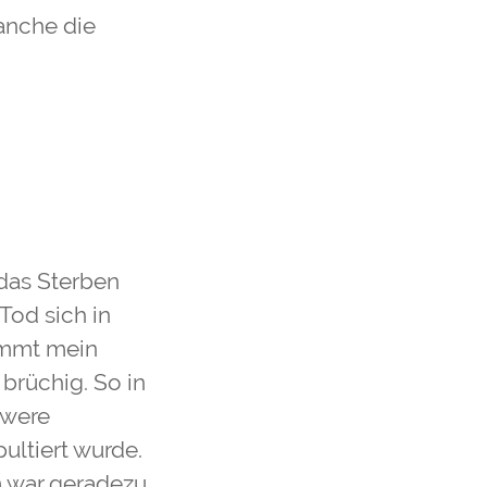
anche die
h
 das Sterben
od sich in
kommt mein
brüchig. So in
hwere
ultiert wurde.
 war geradezu