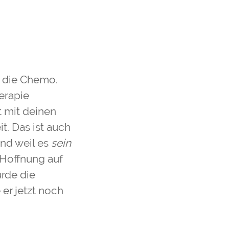
h die Chemo.
herapie
t mit deinen
t. Das ist auch
Und weil es
sein
e Hoffnung auf
rde die
 er jetzt noch