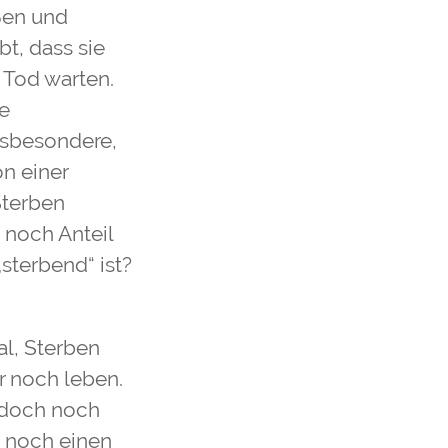
ßen und
t, dass sie
 Tod warten.
ne
nsbesondere,
on einer
Sterben
noch Anteil
sterbend“ ist?
al, Sterben
r noch leben.
s doch noch
s noch einen