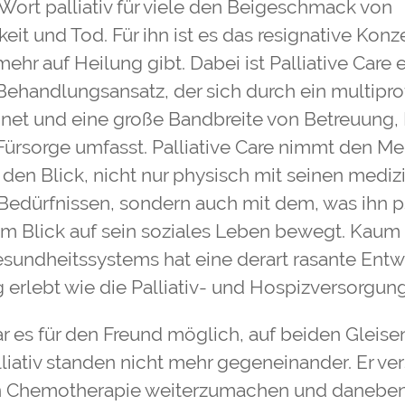
 Wort palliativ für viele den Beigeschmack von
eit und Tod. Für ihn ist es das resignative Kon
ehr auf Heilung gibt. Dabei ist Palliative Care 
r Behandlungsansatz, der sich durch ein multipro
net und eine große Bandbreite von Betreuung,
Fürsorge umfasst. Palliative Care nimmt den M
n den Blick, nicht nur physisch mit seinen medi
Bedürfnissen, sondern auch mit dem, was ihn p
r im Blick auf sein soziales Leben bewegt. Kaum
sundheitssystems hat eine derart rasante Ent
erlebt wie die Palliativ- und Hospizversorgung
 es für den Freund möglich, auf beiden Gleisen
lliativ standen nicht mehr gegeneinander. Er ve
en Chemotherapie weiterzumachen und daneben