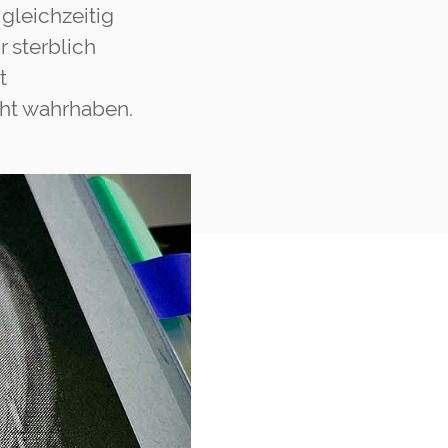
gleichzeitig
r sterblich
t
cht wahrhaben.