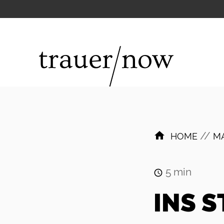
//
HOME
M
5
min
INS 