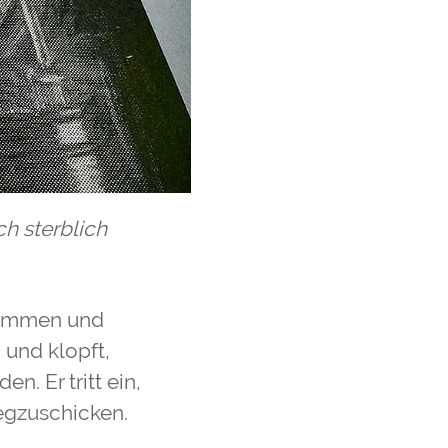
ch sterblich
ekommen und
 und klopft,
n. Er tritt ein,
egzuschicken.