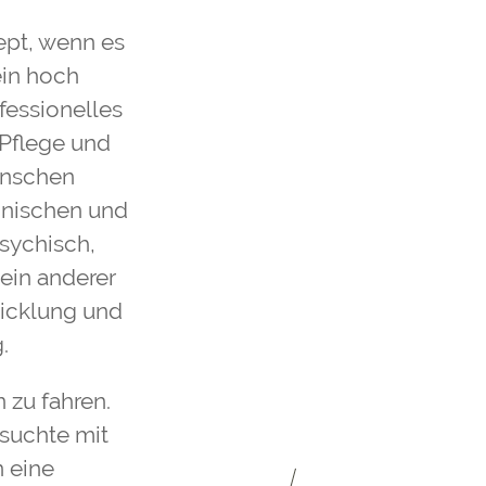
zept, wenn es
ein hoch
fessionelles
 Pflege und
enschen
zinischen und
sychisch,
 ein anderer
wicklung und
.
 zu fahren.
rsuchte mit
 eine