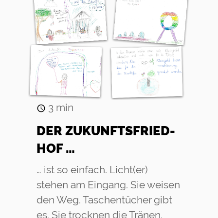
3
min
DER ZU­KUNFTS­FRIED­
HOF …
… ist so einfach. Licht(er)
stehen am Eingang. Sie weisen
den Weg. Taschentücher gibt
es. Sie trocknen die Tränen.