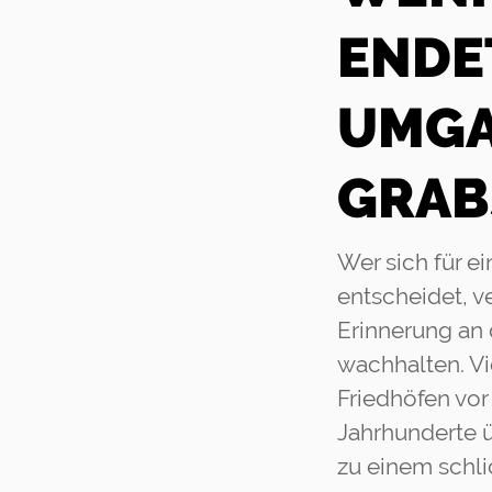
ENDE
UMGA
GRAB
Wer sich für e
entscheidet, v
Erinnerung an 
wachhalten. Vi
Friedhöfen vor
Jahrhunderte ü
zu einem schli