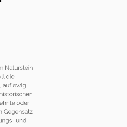
m Naturstein
ll die
, auf ewig
 historischen
zehnte oder
im Gegensatz
rungs- und