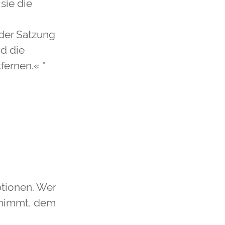
sie die
 der Satzung
d die
fernen.« *
ptionen. Wer
d nimmt, dem