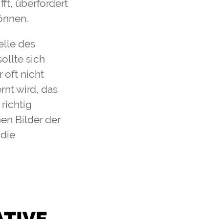
ft, überfordert
önnen.
elle des
ollte sich
 oft nicht
rnt wird, das
richtig
en Bilder der
 die
ATIVE