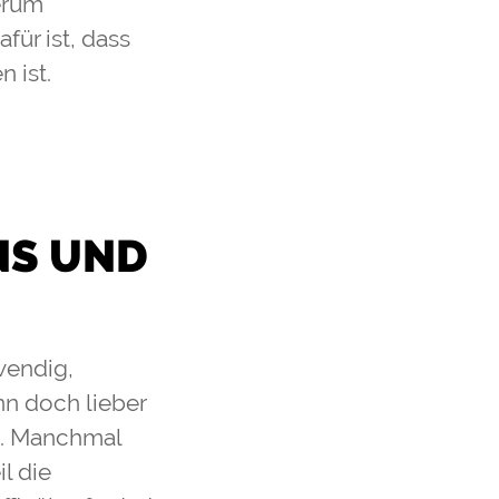
erum
für ist, dass
n ist.
NS UND
fwendig,
nn doch lieber
n. Manchmal
l die