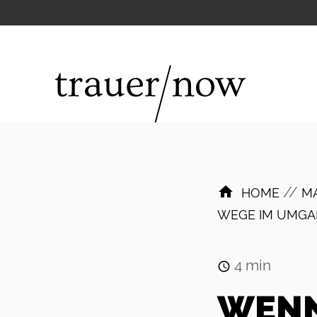
//
HOME
M
WEGE IM UMGA
4
min
WENN