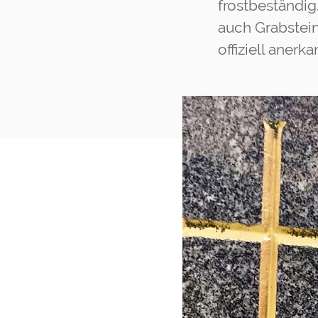
frostbeständig.
auch Grabstein
offiziell aner