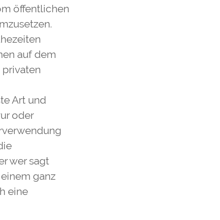
om öffentlichen
 umzusetzen.
uhezeiten
ihnen auf dem
 privaten
te Art und
ur oder
derverwendung
die
er wer sagt
t einem ganz
h eine