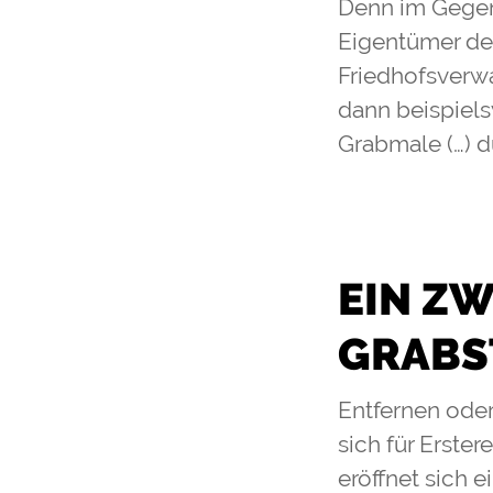
Denn im Gegens
Eigentümer de
Friedhofsverwa
dann beispiels
Grabmale (…) d
EIN ZW
GRABS
Entfernen oder
sich für Erste
eröffnet sich e