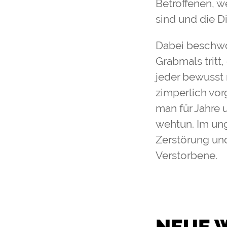
Betroffenen, we
sind und die 
Dabei beschwör
Grabmals tritt
jeder bewusst 
zimperlich vor
man für Jahre u
wehtun. Im ung
Zerstörung und
Verstorbene.
NEUE W