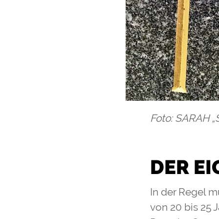
Foto: SARAH „
DER E
In der Regel m
von 20 bis 25 