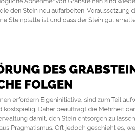
ögliche Abnehmer von Grabsteinen sind wied
die den Stein neu aufarbeiten. Voraussetzung da
e Steinplatte ist und dass der Stein gut erhalte
ÖRUNG DES GRABSTEI
CHE FOLGEN
nen erfordern Eigeninitiative, sind zum Teil au
nd kostspielig. Daher beauftragt die Mehrheit da
erwaltung damit, den Stein entsorgen zu lasse
aus Pragmatismus. Oft jedoch geschieht es, wei