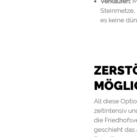
Verkaufen:
M
Steinmetze, 
es keine dünn
ZERST
MÖGLI
All diese Optio
zeitintensiv u
die Friedhofsv
geschieht das 