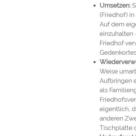
Umsetzen:
S
(Friedhof) i
Auf dem eig
einzuhalten 
Friedhof ver
Gedenkortes
Wiederverw
Weise umarbe
Aufbringen e
als Familien
Friedhofsver
eigentlich, 
anderen Zwe
Tischplatte 